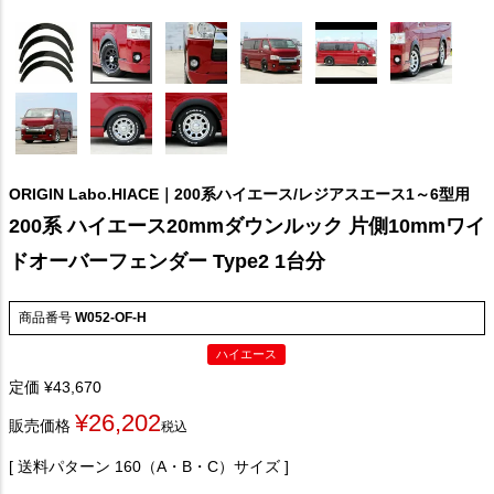
ORIGIN Labo.HIACE｜200系ハイエース/レジアスエース1～6型用
200系 ハイエース20mmダウンルック 片側10mmワイ
ドオーバーフェンダー Type2 1台分
商品番号
W052-OF-H
ハイエース
定価
¥
43,670
¥
26,202
販売価格
税込
送料パターン
160（A・B・C）サイズ