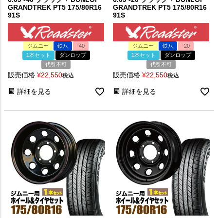
GRANDTREK PT5 175/80R16
GRANDTREK PT5 175/80R16
91S
91S
ジムニー
鉄八
-40
ジムニー
鉄八
-20
1本セット
ダンロップ
1本セット
ダンロップ
代引不可
代引不可
販売価格
¥
22,550
販売価格
¥
22,550
税込
税込
詳細を見る
詳細を見る