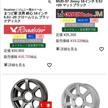
MUD-S7 Jimny 16インチ 5.5J
+20 マットブラック
Roadster｜ジムニー用ホイール
まつど家 次男 鉄心 16インチ
6.0J -20 クロームリム ブラッ
ジムニー
MUD-S7
+20
クディスク
タイヤセット代引不可
タイヤセット追加選択可能
定価
¥
25,300
ジムニー
鉄心
-20
販売価格
¥
19,228
タイヤセット代引不可
税込
タイヤセット追加選択可能
詳細を見る
定価
¥
20,900
販売価格
¥
16,720
税込
詳細を見る