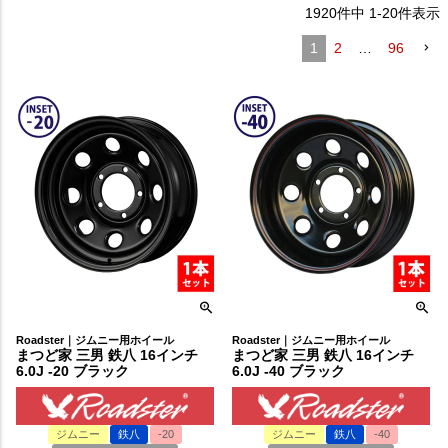
1920
件中
1
-
20
件表示
1
2
…
96
Roadster｜ジムニー用ホイール
Roadster｜ジムニー用ホイール
まつど家 三男 鉄八 16インチ
まつど家 三男 鉄八 16インチ
6.0J -20 ブラック
6.0J -40 ブラック
ジムニー
鉄八
-20
ジムニー
鉄八
-40