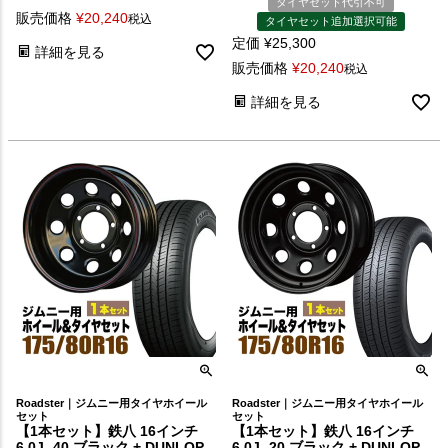
タイヤセット代引不可
販売価格
¥
20,240
税込
タイヤセット追加選択可能
定価
¥
25,300
詳細を見る
販売価格
¥
20,240
税込
詳細を見る
Roadster｜ジムニー用タイヤホイール
Roadster｜ジムニー用タイヤホイール
セット
セット
【1本セット】鉄八 16インチ
【1本セット】鉄八 16インチ
6.0J -40 ブラック + DUNLOP
6.0J -20 ブラック + DUNLOP