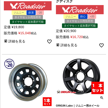
クディスク
ジムニー
鉄漢
-20
ジムニー
鉄心
+20
タイヤセット代引不可
タイヤセット代引不可
タイヤセット追加選択可能
タイヤセット追加選択可能
定価
¥
19,800
定価
¥
20,900
販売価格
¥
15,048
税込
販売価格
¥
16,720
税込
詳細を見る
詳細を見る
ORIGIN Labo｜ジムニー用ホイール