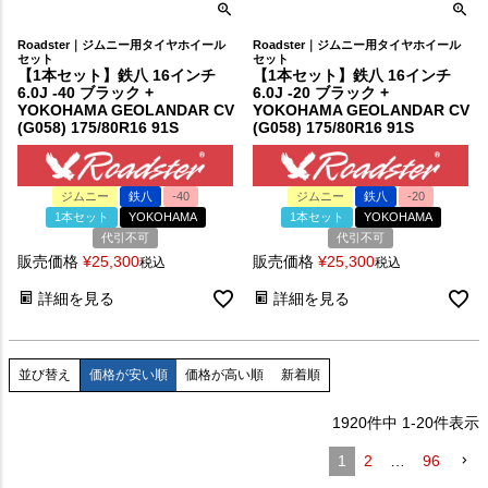
Roadster｜ジムニー用タイヤホイール
Roadster｜ジムニー用タイヤホイール
セット
セット
【1本セット】鉄八 16インチ
【1本セット】鉄八 16インチ
6.0J -40 ブラック +
6.0J -20 ブラック +
YOKOHAMA GEOLANDAR CV
YOKOHAMA GEOLANDAR CV
(G058) 175/80R16 91S
(G058) 175/80R16 91S
ジムニー
鉄八
-40
ジムニー
鉄八
-20
1本セット
YOKOHAMA
1本セット
YOKOHAMA
代引不可
代引不可
販売価格
¥
25,300
販売価格
¥
25,300
税込
税込
詳細を見る
詳細を見る
価格が安い順
価格が高い順
新着順
並び替え
1920
件中
1
-
20
件表示
1
2
…
96