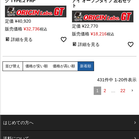
グ TYPE.2 FRP
アイ オープンタイプ 左右セッ
ト
定価
¥
40,920
定価
¥
22,770
販売価格
¥
32,736
税込
販売価格
¥
18,216
税込
詳細を見る
詳細を見る
価格が安い順
価格が高い順
新着順
並び替え
431
件中
1
-
20
件表示
1
2
…
22
はじめての方へ
送料について