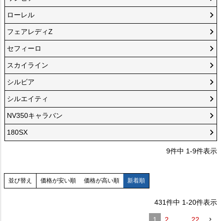
ローレル
フェアレディZ
セフィーロ
スカイライン
シルビア
シルエイティ
NV350キャラバン
180SX
9
件中
1
-
9
件表示
価格が安い順
価格が高い順
新着順
並び替え
431
件中
1
-
20
件表示
1
2
…
22