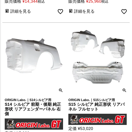
販売価格
¥
14,344
販売価格
¥
25,960
税込
税込
詳細を見る
詳細を見る
ORIGIN Labo.｜S14シルビア用
ORIGIN Labo.｜S15シルビア用
S14 シルビア 前期・後期 純正
S15 シルビア 純正形状 リアパ
形状 リアフェンダーパネル 右
ネル フルセット
側
定価
¥
53,020