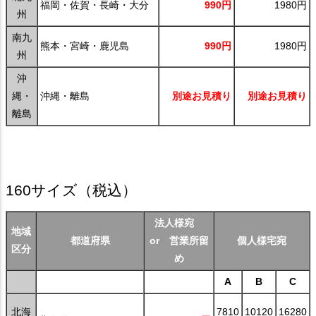
福岡・佐賀・長崎・大分
990円
1980円
州
南九
熊本・宮崎・鹿児島
990円
1980円
州
沖
縄・
沖縄・離島
別途お見積り
別途お見積り
離島
160サイズ
（税込）
法人様宛
地域
都道府県
or 営業所留
個人様宅宛
区分
め
A
B
C
北海
7810
10120
16280