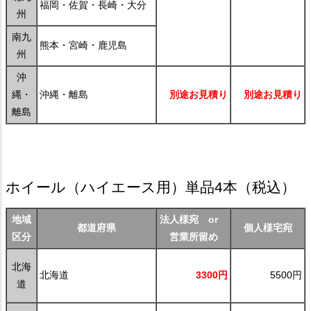
福岡・佐賀・長崎・大分
州
南九
熊本・宮崎・鹿児島
州
沖
縄・
沖縄・離島
別途お見積り
別途お見積り
離島
ホイール（ハイエース用）単品4本
（税込）
地域
法人様宛 or
都道府県
個人様宅宛
区分
営業所留め
北海
北海道
3300円
5500円
道