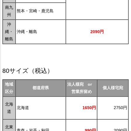
南九
熊本・宮崎・鹿児島
州
沖
縄・
沖縄・離島
2090円
離島
80サイズ
（税込）
地域
法人様宛 or
都道府県
個人様宅宛
区分
営業所留め
北海
北海道
1650円
2750円
道
北東
青森・岩手・秋田
990円
2090円