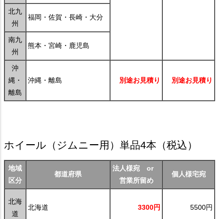
北九
福岡・佐賀・長崎・大分
州
南九
熊本・宮崎・鹿児島
州
沖
縄・
沖縄・離島
別途お見積り
別途お見積り
離島
ホイール（ジムニー用）単品4本
（税込）
地域
法人様宛 or
都道府県
個人様宅宛
区分
営業所留め
北海
北海道
3300円
5500円
道