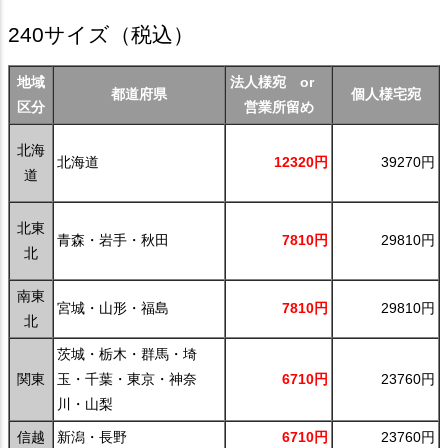
240サイズ
（税込）
地域
法人様宛 or
都道府県
個人様宅宛
区分
営業所留め
北海
北海道
12320円
39270円
道
北東
青森・岩手・秋田
7810円
29810円
北
南東
宮城・山形・福島
7810円
29810円
北
茨城・栃木・群馬・埼
関東
玉・千葉・東京・神奈
6710円
23760円
川・山梨
信越
新潟・長野
6710円
23760円