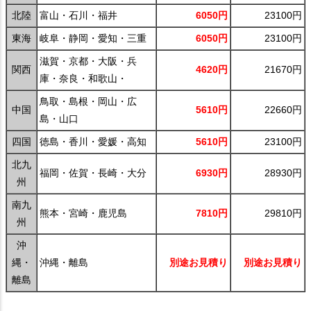
北陸
富山・石川・福井
6050円
23100円
東海
岐阜・静岡・愛知・三重
6050円
23100円
滋賀・京都・大阪・兵
関西
4620円
21670円
庫・奈良・和歌山・
鳥取・島根・岡山・広
中国
5610円
22660円
島・山口
四国
徳島・香川・愛媛・高知
5610円
23100円
北九
福岡・佐賀・長崎・大分
6930円
28930円
州
南九
熊本・宮崎・鹿児島
7810円
29810円
州
沖
縄・
沖縄・離島
別途お見積り
別途お見積り
離島