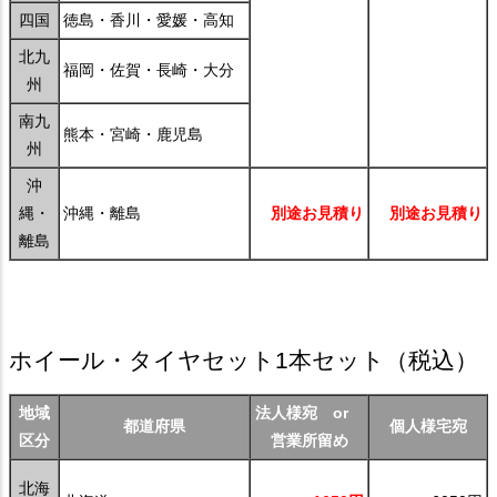
四国
徳島・香川・愛媛・高知
北九
福岡・佐賀・長崎・大分
州
南九
熊本・宮崎・鹿児島
州
沖
縄・
沖縄・離島
別途お見積り
別途お見積り
離島
ホイール・タイヤセット1本セット
（税込）
地域
法人様宛 or
都道府県
個人様宅宛
区分
営業所留め
北海