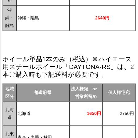
州
沖
縄・
沖縄・離島
2640円
離島
ホイール単品1本のみ
（税込）※ハイエース
用スチールホイール「DAYTONA-RS」は、2
本ご購入時も下記送料が必要です。
地域
法人様宛 or
都道府県
個人様宅宛
区分
営業所留め
北海
北海道
1650円
2750円
道
北東
青森・岩手・秋田