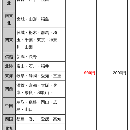
北
南東
宮城・山形・福島
北
茨城・栃木・群馬・埼
関東
玉・千葉・東京・神奈
川・山梨
信越
新潟・長野
北陸
富山・石川・福井
990円
2090円
東海
岐阜・静岡・愛知・三重
滋賀・京都・大阪・兵
関西
庫・奈良・和歌山・
鳥取・島根・岡山・広
中国
島・山口
四国
徳島・香川・愛媛・高知
北九