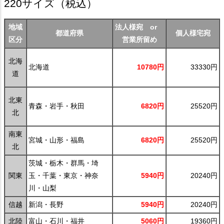
220サイズ
（税込）
地域
法人様宛 or
都道府県
個人様宅宛
区分
営業所留め
北海
北海道
10780円
33330円
道
北東
青森・岩手・秋田
6820円
25520円
北
南東
宮城・山形・福島
6820円
25520円
北
茨城・栃木・群馬・埼
関東
玉・千葉・東京・神奈
5940円
20240円
川・山梨
信越
新潟・長野
5940円
20240円
北陸
富山・石川・福井
5060円
19360円