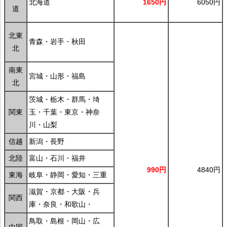
北海道
1650円
6050円
道
北東
青森・岩手・秋田
北
南東
宮城・山形・福島
北
茨城・栃木・群馬・埼
関東
玉・千葉・東京・神奈
川・山梨
信越
新潟・長野
北陸
富山・石川・福井
990円
4840円
東海
岐阜・静岡・愛知・三重
滋賀・京都・大阪・兵
関西
庫・奈良・和歌山・
鳥取・島根・岡山・広
中国