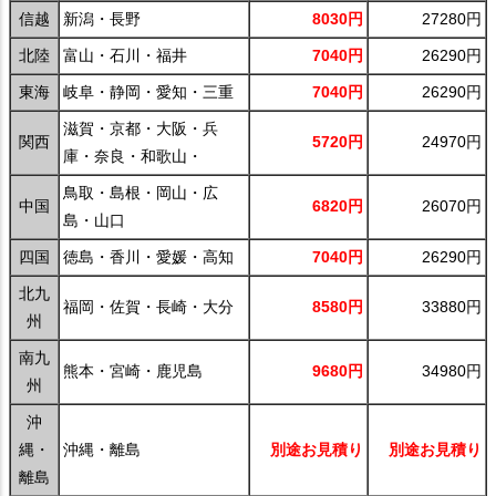
信越
新潟・長野
8030円
27280円
北陸
富山・石川・福井
7040円
26290円
東海
岐阜・静岡・愛知・三重
7040円
26290円
滋賀・京都・大阪・兵
関西
5720円
24970円
庫・奈良・和歌山・
鳥取・島根・岡山・広
中国
6820円
26070円
島・山口
四国
徳島・香川・愛媛・高知
7040円
26290円
北九
福岡・佐賀・長崎・大分
8580円
33880円
州
南九
熊本・宮崎・鹿児島
9680円
34980円
州
沖
縄・
沖縄・離島
別途お見積り
別途お見積り
離島