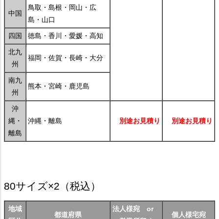
鳥取・島根・岡山・広
中国
島・山口
四国
徳島・香川・愛媛・高知
北九
福岡・佐賀・長崎・大分
州
南九
熊本・宮崎・鹿児島
州
沖
縄・
沖縄・離島
別途お見積り
別途お見積り
離島
80サイズ×2
（税込）
地域
法人様宛 or
都道府県
個人様宅宛