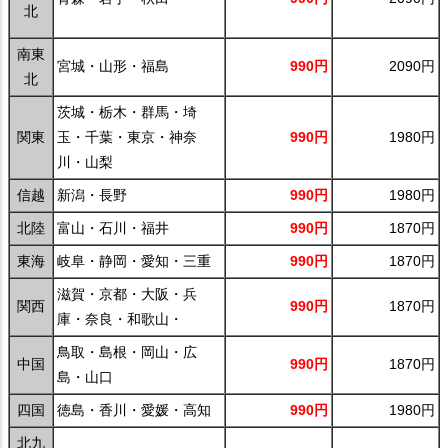
北
南東
宮城・山形・福島
990円
2090円
北
茨城・栃木・群馬・埼
関東
玉・千葉・東京・神奈
990円
1980円
川・山梨
信越
新潟・長野
990円
1980円
北陸
富山・石川・福井
990円
1870円
東海
岐阜・静岡・愛知・三重
990円
1870円
滋賀・京都・大阪・兵
関西
990円
1870円
庫・奈良・和歌山・
鳥取・島根・岡山・広
中国
990円
1870円
島・山口
四国
徳島・香川・愛媛・高知
990円
1980円
北九