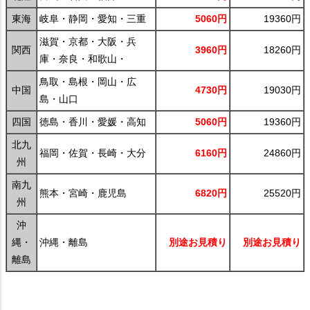
東海
岐阜・静岡・愛知・三重
5060円
19360円
滋賀・京都・大阪・兵
関西
3960円
18260円
庫・奈良・和歌山・
鳥取・島根・岡山・広
中国
4730円
19030円
島・山口
四国
徳島・香川・愛媛・高知
5060円
19360円
北九
福岡・佐賀・長崎・大分
6160円
24860円
州
南九
熊本・宮崎・鹿児島
6820円
25520円
州
沖
縄・
沖縄・離島
別途お見積り
別途お見積り
離島