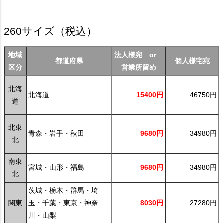
260サイズ
（税込）
地域
法人様宛 or
都道府県
個人様宅宛
区分
営業所留め
北海
北海道
15400円
46750円
道
北東
青森・岩手・秋田
9680円
34980円
北
南東
宮城・山形・福島
9680円
34980円
北
茨城・栃木・群馬・埼
関東
玉・千葉・東京・神奈
8030円
27280円
川・山梨