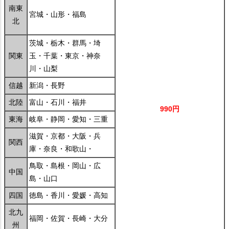
南東
宮城・山形・福島
北
茨城・栃木・群馬・埼
関東
玉・千葉・東京・神奈
川・山梨
信越
新潟・長野
北陸
富山・石川・福井
990円
東海
岐阜・静岡・愛知・三重
滋賀・京都・大阪・兵
関西
庫・奈良・和歌山・
鳥取・島根・岡山・広
中国
島・山口
四国
徳島・香川・愛媛・高知
北九
福岡・佐賀・長崎・大分
州