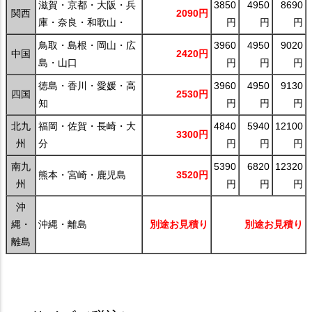
滋賀・京都・大阪・兵
3850
4950
8690
関西
2090円
庫・奈良・和歌山・
円
円
円
鳥取・島根・岡山・広
3960
4950
9020
中国
2420円
島・山口
円
円
円
徳島・香川・愛媛・高
3960
4950
9130
四国
2530円
知
円
円
円
北九
福岡・佐賀・長崎・大
4840
5940
12100
3300円
州
分
円
円
円
南九
5390
6820
12320
熊本・宮崎・鹿児島
3520円
州
円
円
円
沖
縄・
沖縄・離島
別途お見積り
別途お見積り
離島