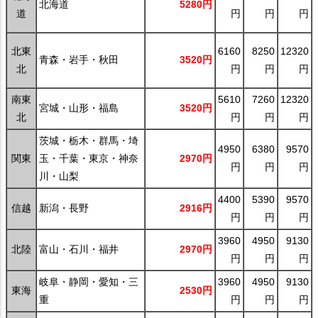
北海道
5280円
道
円
円
円
北東
6160
8250
12320
青森・岩手・秋田
3520円
北
円
円
円
南東
5610
7260
12320
宮城・山形・福島
3520円
北
円
円
円
茨城・栃木・群馬・埼
4950
6380
9570
関東
玉・千葉・東京・神奈
2970円
円
円
円
川・山梨
4400
5390
9570
信越
新潟・長野
2916円
円
円
円
3960
4950
9130
北陸
富山・石川・福井
2970円
円
円
円
岐阜・静岡・愛知・三
3960
4950
9130
東海
2530円
重
円
円
円