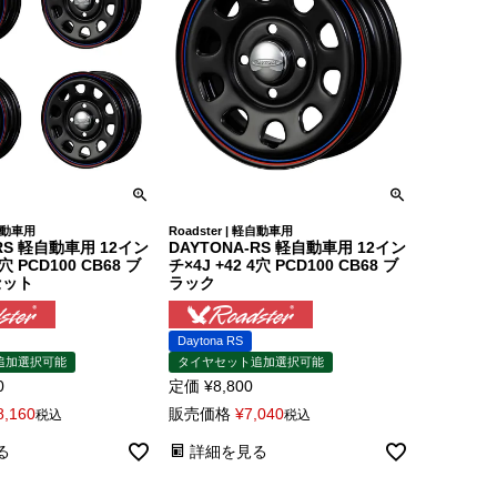
軽自動車用
Roadster | 軽自動車用
-RS 軽自動車用 12イン
DAYTONA-RS 軽自動車用 12イン
4穴 PCD100 CB68 ブ
チ×4J +42 4穴 PCD100 CB68 ブ
セット
ラック
Daytona RS
追加選択可能
タイヤセット追加選択可能
0
定価
¥
8,800
8,160
販売価格
¥
7,040
税込
税込
る
詳細を見る