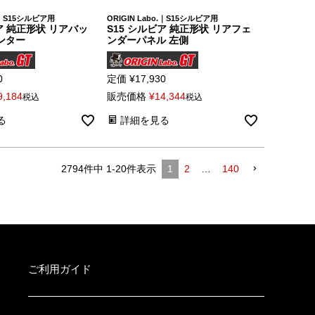
o.｜S15シルビア用
ORIGIN Labo.｜S15シルビア用
ア 純正形状 リアバッ
S15 シルビア 純正形状 リアフェ
ンター
ンダーパネル 左側
0
定価
¥
17,930
9,184
販売価格
¥
14,344
税込
税込
る
詳細を見る
2794
件中
1
-
20
件表示
1
2
…
140
ご利用ガイド