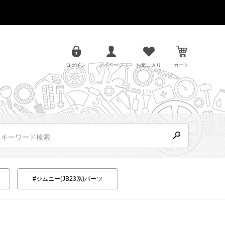
ログイン
マイページ
お気に入り
カート
#ジムニー(JB23系)パーツ