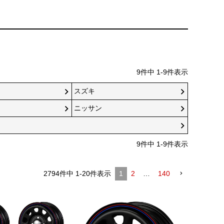
9
件中
1
-
9
件表示
スズキ
ニッサン
9
件中
1
-
9
件表示
2794
件中
1
-
20
件表示
1
2
…
140