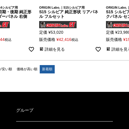
｜S14シルビア用
ORIGIN Labo.｜S15シルビア用
ORIGIN Lab
 前期・後期 純正形
S15 シルビア 純正形状 リアパネ
S15 シルビ
ダーパネル 右側
ル フルセット
クパネル セ
定価
¥
53,020
定価
¥
23,98
344
販売価格
¥
42,416
販売価格
¥
1
税込
税込
詳細を見る
詳細を見
が安い順
価格が高い順
新着順
グループ