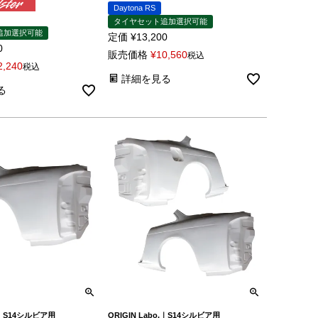
Daytona RS
タイヤセット追加選択可能
追加選択可能
定価
¥
13,200
0
販売価格
¥
10,560
税込
2,240
税込
詳細を見る
る
o.｜S14シルビア用
ORIGIN Labo.｜S14シルビア用