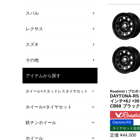
スバル
レクサス
スズキ
その他
アイテムから探す
ホイール×スタッドレスタイヤセット
Roadster | プ
DAYTONA-R
インチ×6J +30
CB68 ブラッ
ホイール×タイヤセット
鉄チンホイール
Daytona RS
タイヤセット追加
定価
¥
44,000
ホイール