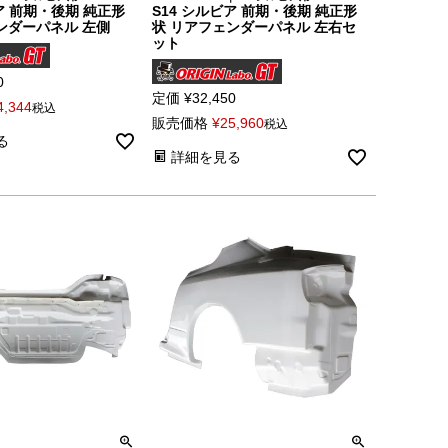
ア 前期・後期 純正形
S14 シルビア 前期・後期 純正形
ンダーパネル 左側
状 リアフェンダーパネル 左右セ
ット
0
定価
¥
32,450
4,344
税込
販売価格
¥
25,960
税込
る
詳細を見る