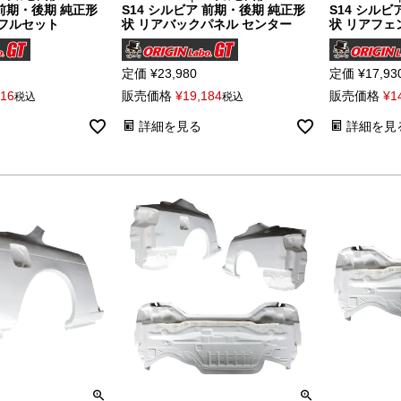
 前期・後期 純正形
S14 シルビア 前期・後期 純正形
S14 シルビ
 フルセット
状 リアバックパネル センター
状 リアフェ
定価
¥
23,980
定価
¥
17,93
416
販売価格
¥
19,184
販売価格
¥
1
税込
税込
詳細を見る
詳細を見