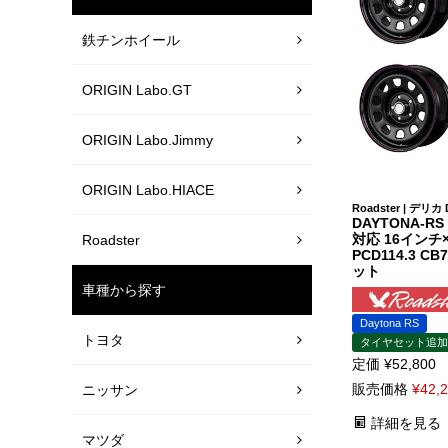
鉄チンホイール
ORIGIN Labo.GT
ORIGIN Labo.Jimmy
ORIGIN Labo.HIACE
Roadster | デリ
DAYTONA-RS
対応 16インチ×7
Roadster
PCD114.3 C
ット
車種から探す
Daytona RS
トヨタ
タイヤセット追加
定価
¥
52,800
販売価格
¥
42,
ニッサン
詳細を見る
マツダ