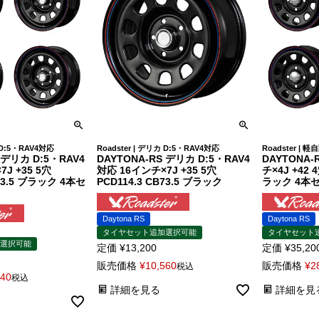
カ D:5・RAV4対応
Roadster | デリカ D:5・RAV4対応
Roadster | 
 デリカ D:5・RAV4
DAYTONA-RS デリカ D:5・RAV4
DAYTONA
J +35 5穴
対応 16インチ×7J +35 5穴
チ×4J +42 
B73.5 ブラック 4本セ
PCD114.3 CB73.5 ブラック
ラック 4本
Daytona RS
Daytona RS
タイヤセット追加選択可能
タイヤセット
選択可能
定価
¥
13,200
定価
¥
35,20
販売価格
¥
10,560
販売価格
¥
2
税込
240
税込
詳細を見る
詳細を見