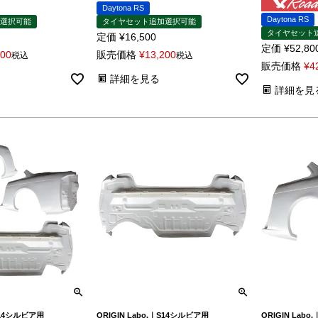
Daytona RS
Daytona RS
選択可能
タイヤセット追加選択可能
タイヤセット
定価
¥
16,500
定価
¥
52,80
800
販売価格
¥
13,200
税込
税込
販売価格
¥
4
詳細を見る
詳細を見
｜S14シルビア用
ORIGIN Labo.｜S14シルビア用
ORIGIN Lab