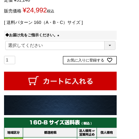
¥
24,992
販売価格
税込
送料パターン
160（A・B・C）サイズ
◆お届け先をご指示ください。
(
必
須
お気に入りに登録する
)