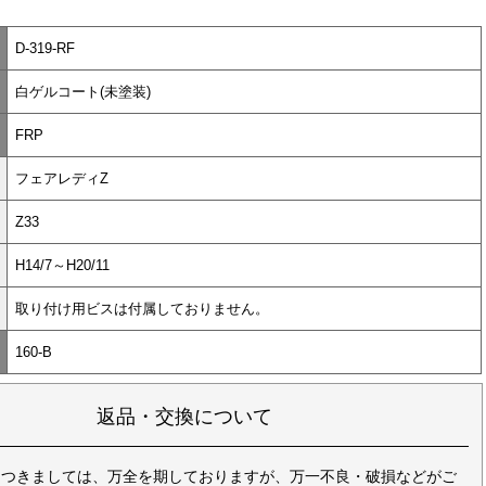
D-319-RF
白ゲルコート(未塗装)
FRP
フェアレディZ
Z33
H14/7～H20/11
取り付け用ビスは付属しておりません。
160-B
返品・交換について
につきましては、万全を期しておりますが、万一不良・破損などがご