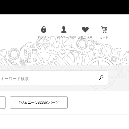
ログイン
マイページ
お気に入り
カート
#ジムニー(JB23系)パーツ