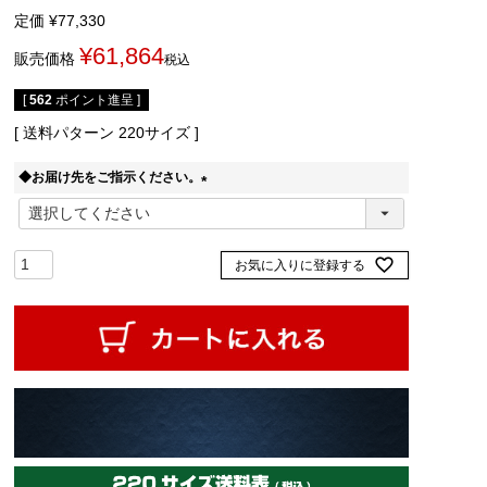
定価
¥
77,330
¥
61,864
販売価格
税込
[
562
ポイント進呈 ]
送料パターン
220サイズ
◆お届け先をご指示ください。
(
必
須
お気に入りに登録する
)