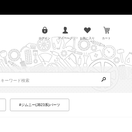
ログイン
マイページ
お気に入り
カート
#ジムニー(JB23系)パーツ