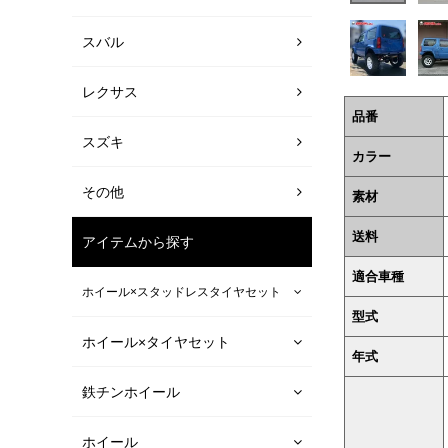
スバル
レクサス
品番
スズキ
カラー
その他
素材
送料
アイテムから探す
適合車種
ホイール×スタッドレスタイヤセット
型式
ホイール×タイヤセット
年式
鉄チンホイール
ホイール