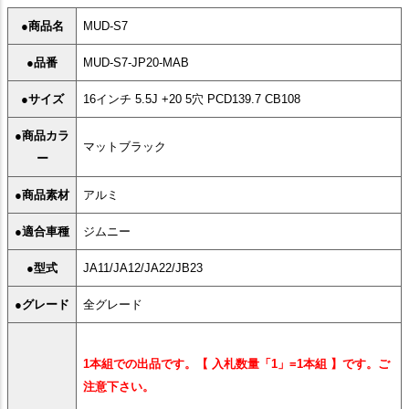
●商品名
MUD-S7
●品番
MUD-S7-JP20-MAB
●サイズ
16インチ 5.5J +20 5穴 PCD139.7 CB108
●商品カラ
マットブラック
ー
●商品素材
アルミ
●適合車種
ジムニー
●型式
JA11/JA12/JA22/JB23
●グレード
全グレード
1本組での出品です。【 入札数量「1」=1本組 】です。ご
注意下さい。