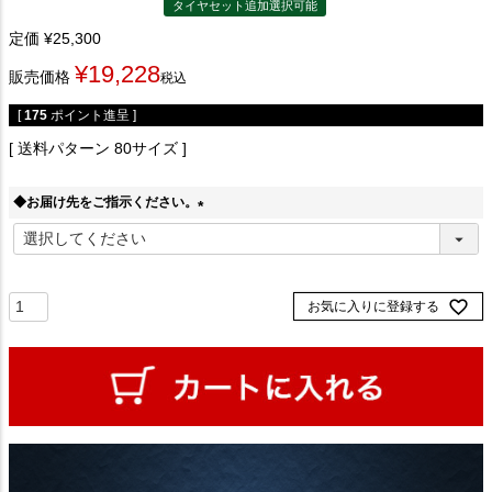
タイヤセット追加選択可能
定価
¥
25,300
¥
19,228
販売価格
税込
[
175
ポイント進呈 ]
送料パターン
80サイズ
◆お届け先をご指示ください。
(
必
須
)
お気に入りに登録する