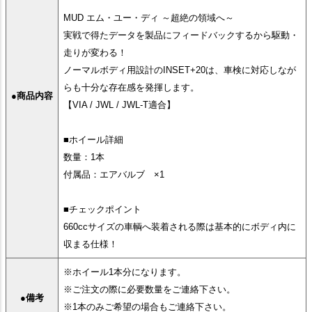
MUD エム・ユー・ディ ～超絶の領域へ～
実戦で得たデータを製品にフィードバックするから駆動・
走りが変わる！
ノーマルボディ用設計のINSET+20は、車検に対応しなが
らも十分な存在感を発揮します。
●商品内容
【VIA / JWL / JWL-T適合】
■ホイール詳細
数量：1本
付属品：エアバルブ ×1
■チェックポイント
660ccサイズの車輌へ装着される際は基本的にボディ内に
収まる仕様！
※ホイール1本分になります。
※ご注文の際に必要数量をご連絡下さい。
●備考
※1本のみご希望の場合もご連絡下さい。